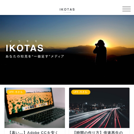
LIFE -生きる-
LIFE -生きる-
【高い…】Adobe CCを安く
【時間の作り方】倍速再生の