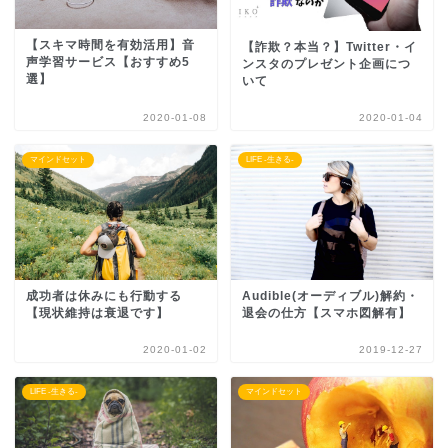
【スキマ時間を有効活用】音
【詐欺？本当？】Twitter・イ
声学習サービス【おすすめ5
ンスタのプレゼント企画につ
選】
いて
2020-01-08
2020-01-04
マインドセット
LIFE -生きる-
成功者は休みにも行動する
Audible(オーディブル)解約・
【現状維持は衰退です】
退会の仕方【スマホ図解有】
2020-01-02
2019-12-27
LIFE -生きる-
マインドセット