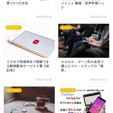
買う5つの方法
メリット 動画・音声学習ハッ
ク
2022-02-01
2020-01-22
LIFE -生きる-
エンタメ
スマホで倍速再生で視聴でき
カルロス・ゴーン氏の会見で
る動画配信サービス５選【追
感じたマス・メディアの「限
記有】
界」
2020-01-15
2020-01-12
LIFE -生きる-
LIFE -生きる-