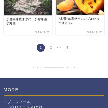
“本質”は意外とシンプルだっ
かぜ薬を飲まずに、かぜを治
たりする。
す方法
2019-12-25
2019-12-17
...
1
2
4
MORE
・プロフィール
・IKO+(イコタス)とは